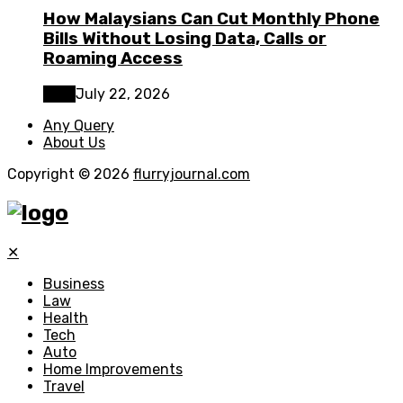
How Malaysians Can Cut Monthly Phone
Bills Without Losing Data, Calls or
Roaming Access
Tech
July 22, 2026
Any Query
About Us
Copyright © 2026
flurryjournal.com
✕
Business
Law
Health
Tech
Auto
Home Improvements
Travel