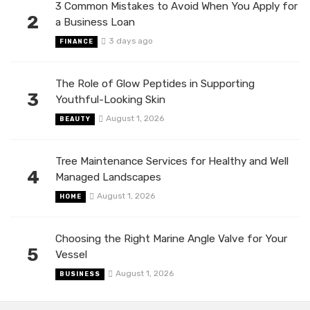
3 Common Mistakes to Avoid When You Apply for
2
a Business Loan
3 days ago
FINANCE
The Role of Glow Peptides in Supporting
3
Youthful-Looking Skin
August 1, 2026
BEAUTY
Tree Maintenance Services for Healthy and Well
4
Managed Landscapes
August 1, 2026
HOME
Choosing the Right Marine Angle Valve for Your
5
Vessel
August 1, 2026
BUSINESS